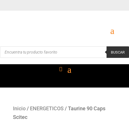
Búsqueda
BUSCAR
de
productos
Inicio
/
ENERGETICOS
/ Taurine 90 Caps
Scitec