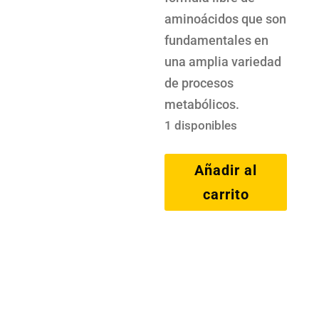
aminoácidos que son
fundamentales en
una amplia variedad
de procesos
metabólicos.
1 disponibles
Taurine
Añadir al
90
carrito
Caps
Scitec
cantidad