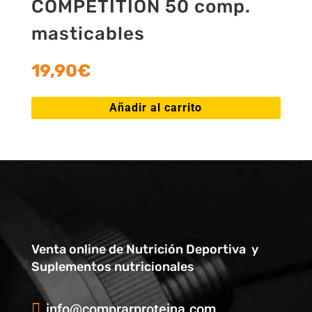
COMPETITION 50 comp.
masticables
19,90
€
Añadir al carrito
Venta online de Nutrición Deportiva y
Suplementos nutricionales

info@comprarproteina.com