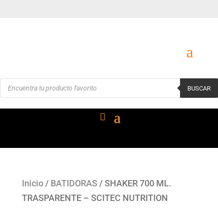
Búsqueda
BUSCAR
de
productos
Inicio
/
BATIDORAS
/ SHAKER 700 ML.
TRASPARENTE – SCITEC NUTRITION