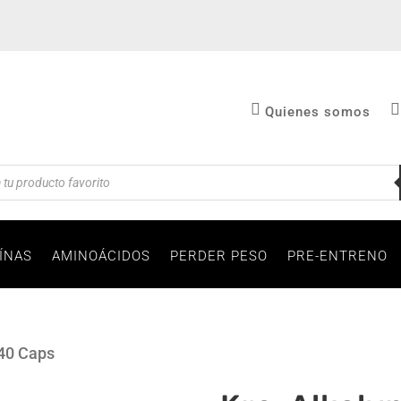
Quienes somos
a
s
ÍNAS
AMINOÁCIDOS
PERDER PESO
PRE-ENTRENO
240 Caps