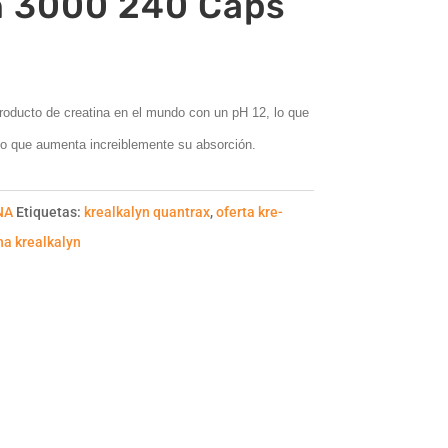
n 3000 240 Caps
roducto de creatina en el mundo con un pH 12, lo que
 lo que aumenta increiblemente su absorción.
NA
Etiquetas:
krealkalyn quantrax
,
oferta kre-
na krealkalyn