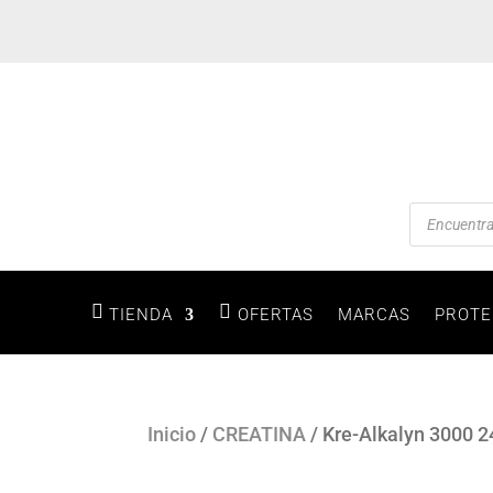
Búsqued
de
producto
TIENDA
OFERTAS
MARCAS
PROTE
Inicio
/
CREATINA
/ Kre-Alkalyn 3000 