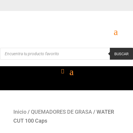
Búsqueda
BUSCAR
de
productos
Inicio
/
QUEMADORES DE GRASA
/ WATER
CUT 100 Caps