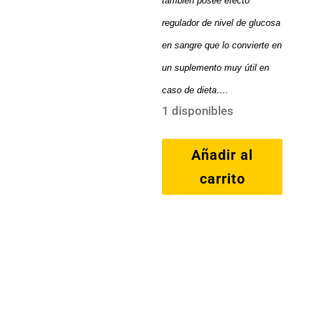
también posee efecto
regulador de nivel de glucosa
en sangre que lo convierte en
un suplemento muy útil en
caso de dieta….
1 disponibles
Ala
Añadir al
(Ácido
carrito
Alfa
Lipóico)
Scitec
50
Caps
cantidad