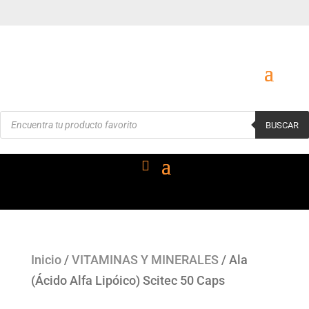
Búsqueda
BUSCAR
de
productos
Inicio
/
VITAMINAS Y MINERALES
/ Ala
(Ácido Alfa Lipóico) Scitec 50 Caps